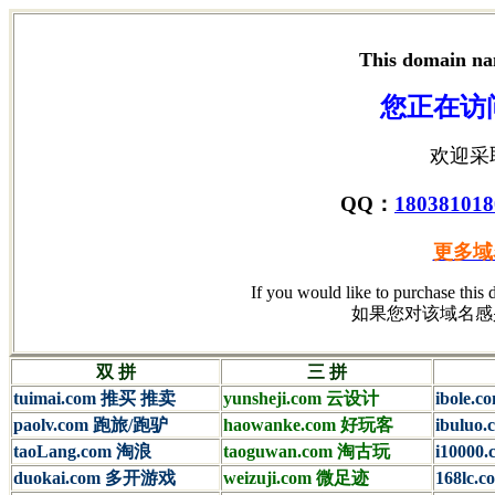
This domain n
您正在访
欢迎采
QQ：
180381018
更多域
If you would like to purchase this
如果您对该域名感
双 拼
三 拼
tuimai.com 推买 推卖
yunsheji.com 云设计
ibole.
paolv.com 跑旅/跑驴
haowanke.com 好玩客
ibulu
taoLang.com 淘浪
taoguwan.com 淘古玩
i10000.
duokai.com 多开游戏
weizuji.com 微足迹
168lc.