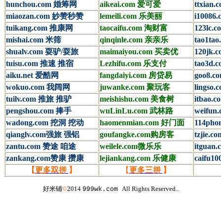
hunchou.com 婚筹网
aikeai.com 爱可爱
ttxian
miaozan.com 妙赞秒赞
lemeili.com 乐美丽
i10086.
tuikang.com 推康网
taocaifu.com 淘财富
123lc.
mishai.com 米筛
qinqinle.com 亲亲乐
tao1ta
shualv.com 耍驴/耍旅
maimaiyou.com 买卖优
120jk
tuisu.com 推速 推宿
Lezhifu.com 乐支付
tao3d.
aiku.net 爱酷网
fangdaiyi.com 房贷易
goo8.
wokuo.com 我阔网
juwanke.com 聚玩客
lingso
tuilv.com 推旅 推驴
meishishu.com 美食树
itbao.
pengshou.com 捧手
wuLinLu.com 武林路
weifun
wadong.com 挖洞 挖动
haomenmian.com 好门面
114pho
qianglv.com强旅 强铝
goufangke.com购房客
tzjie.
zantu.com 赞途 咱途
weilele.com微乐乐
itguan
zankang.com赞康 攒康
lejiankang.com 乐健康
caifu1
【
更多双拼
】
【
更多三拼
】
好米铺
©
2014
All Rights Reserved..
999wk.com